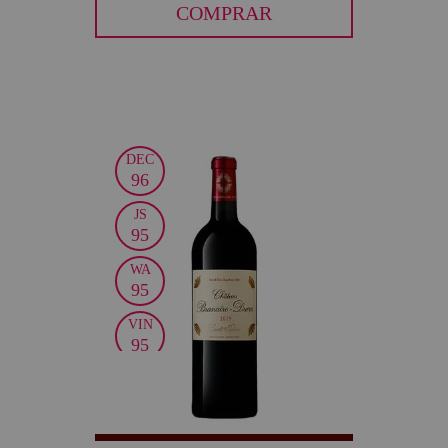
COMPRAR
DEC
30
96
JS
95
WA
95
VIN
95
WS
94