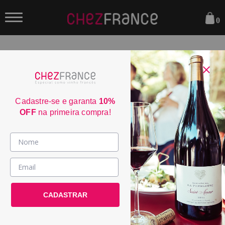
0
FILTRAR
ORDENAR POR:
Cadastre-se e garanta
10%
OFF
na primeira compra!
Vinhos >
País / Região >
Le Club >
CADASTRAR
Promoções >