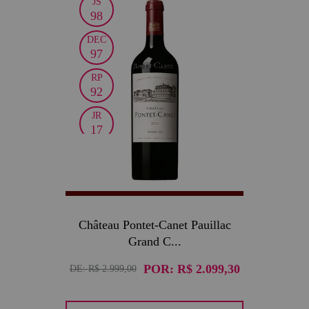
JS
30
98
DEC
97
RP
92
JR
17
Château Pontet-Canet Pauillac
Grand C...
POR:
R$ 2.099,30
DE:
R$ 2.999,00