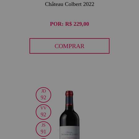
Château Colbert 2022
POR:
R$ 229,00
COMPRAR
JD
30
92
VV
92
JS
91