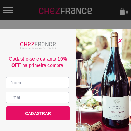
0
FILTRAR
ORDENAR POR:
Cadastre-se e garanta
10%
OFF
na primeira compra!
29
Vinhos >
País / Região >
CADASTRAR
Le Club >
Promoções >