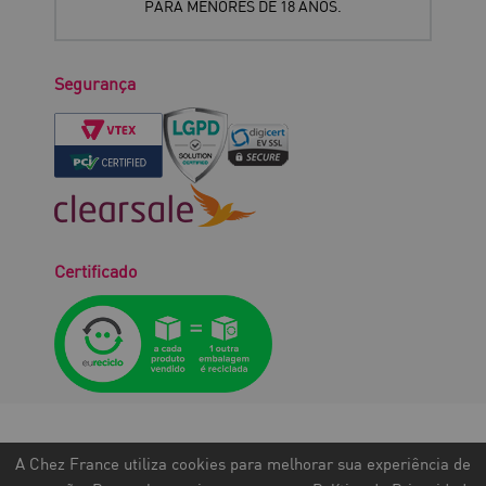
PARA MENORES DE 18 ANOS.
Segurança
Certificado
A Chez France utiliza cookies para melhorar sua experiência de
©TODOS OS DIREITOS RESERVADOS.