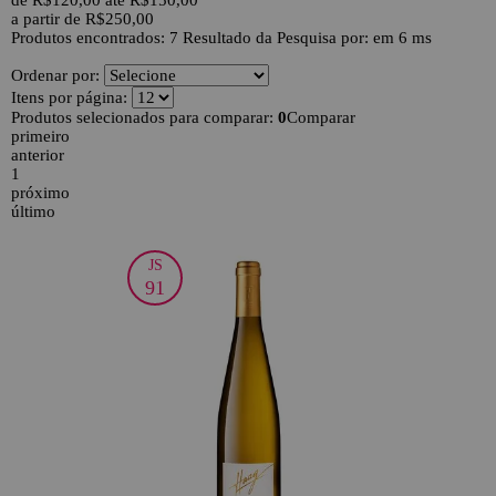
de R$120,00 até R$150,00
a partir de R$250,00
Produtos encontrados:
7
Resultado da Pesquisa por:
em
6 ms
Ordenar por:
Itens por página:
Produtos selecionados para comparar:
0
Comparar
primeiro
anterior
1
próximo
último
JS
50
91