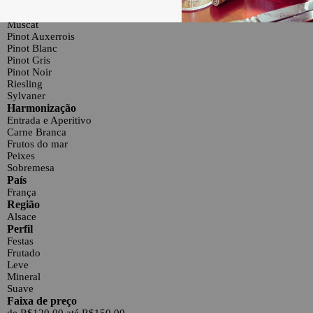
Chardonnay
Gewurztraminer
Muscat
Pinot Auxerrois
Pinot Blanc
Pinot Gris
Pinot Noir
Riesling
Sylvaner
Harmonização
Entrada e Aperitivo
Carne Branca
Frutos do mar
Peixes
Sobremesa
País
França
Região
Alsace
Perfil
Festas
Frutado
Leve
Mineral
Suave
Faixa de preço