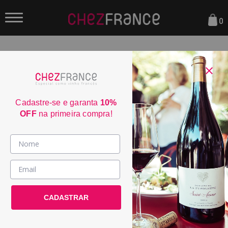
0
FILTRAR
ORDENAR POR:
Cadastre-se e garanta
10%
OFF
na primeira compra!
Vinhos >
Tenor Reserva Alentejo 2023
País / Região >
CADASTRAR
Le Club >
POR:
R$ 199,00
Promoções >