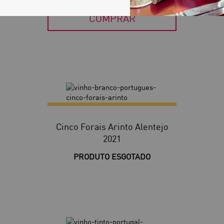
COMPRAR
Cinco Forais Arinto Alentejo
2021
PRODUTO ESGOTADO