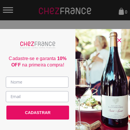
0
FILTRAR
ORDENAR POR:
Cadastre-se e garanta
10%
OFF
na primeira compra!
Vinhos >
País / Região >
CADASTRAR
Le Club >
Promoções >