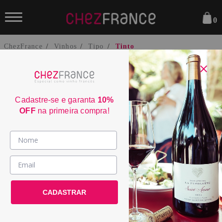
0
ChezFrance
Vinhos
Tipo
Tinto
Cadastre-se e garanta
10%
OFF
na primeira compra!
Vinhos >
País / Região >
Le Club >
CADASTRAR
Promoções >