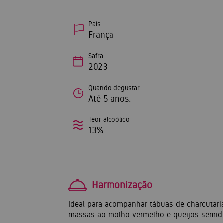
País
França
Safra
2023
Quando degustar
Até 5 anos.
Teor alcoólico
13%
Harmonização
Ideal para acompanhar tábuas de charcutar
massas ao molho vermelho e queijos semidu