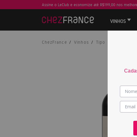
Assine o LeClub e economize até R$199,00 nos melhore
VINHOS
ChezFrance
Vinhos
Tipo
Tinto
Cadas