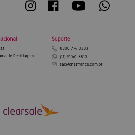
tucional
Suporte
sa
0800 774 0303
ama de Reciclagem
(11) 91061-5510
sac@chezfrance.com.br