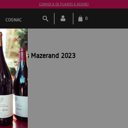
CONHEÇA OS PLANOS E ASSINE!
0
COGNAC
s Associés Mazerand 2023
ce