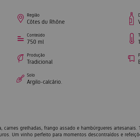
Região
Côtes du Rhône
Conteúdo
750 ml
Produção
P
Tradicional
Solo
Argilo-calcário.
ia, carnes grelhadas, frango assado e hambúrgueres artesanais
ros. Um vinho perfeito para momentos descontraídos e refeiçõ