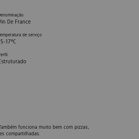
Denominação
Vin De France
Temperatura de serviço
15-17ºC
erfil
Estruturado
. Também funciona muito bem com pizzas,
es compartilhadas.