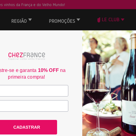
s vinhos da França e do Velho Mundo!
LE CLUB
REGIÃO
PROMOÇÕES
Vignerons Propriété
2372
tre-se e garanta
10% OFF
na
primeira compra!
País:
França
Região:
Côtes du Rhône
Denominação:
Vin De Fran
CADASTRAR
R$ 199,00