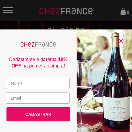
0
Cadastre-se e garanta
10%
OFF
na primeira compra!
Vinhos >
País / Região >
CADASTRAR
Le Club >
Promoções >