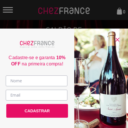
0
Cadastre-se e garanta
10%
OFF
na primeira compra!
Vinhos >
País / Região >
CADASTRAR
Le Club >
Promoções >