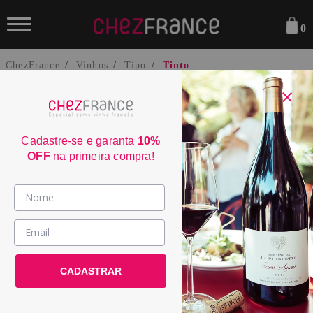
0
ChezFrance
Vinhos
Tipo
Tinto
Cadastre-se e garanta
10%
OFF
na primeira compra!
Calmel & Joseph Villa Blanche Malbec
2024
Vinhos >
2333
País / Região >
Le Club >
CADASTRAR
País:
França
Promoções >
Região:
Languedoc