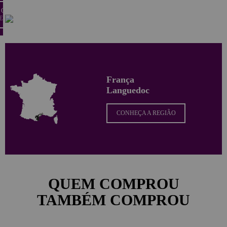
 O
E
França
Languedoc
CONHEÇA A REGIÃO
QUEM COMPROU
TAMBÉM COMPROU