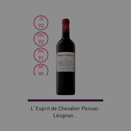
JS
93
DEC
92
WS
91
RP
90
VI
89
L’ Esprit de Chevalier Pessac-
Léognan...