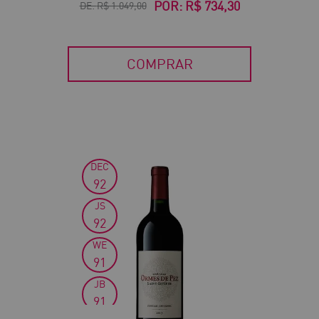
POR:
R$ 734,30
DE:
R$ 1.049,00
COMPRAR
DEC
30
92
JS
92
WE
91
JB
91