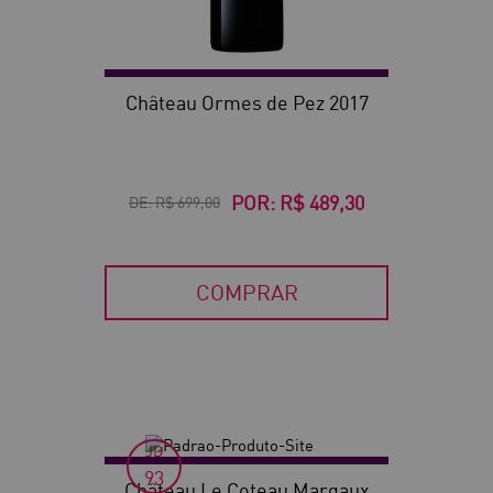
VN
90
Château Ormes de Pez 2017
POR:
R$ 489,30
DE:
R$ 699,00
COMPRAR
JD
93
Château Le Coteau Margaux