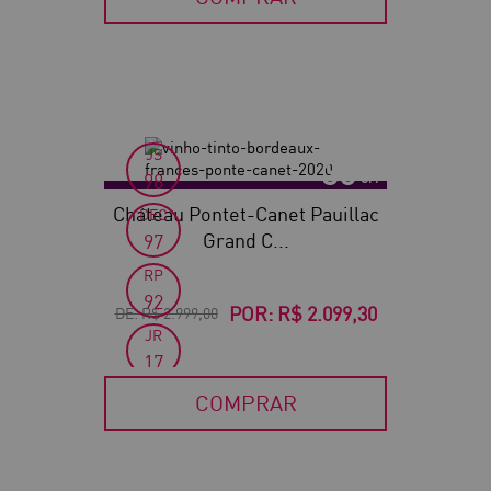
JS
30
98
Château Pontet-Canet Pauillac
DEC
Grand C...
97
RP
92
POR:
R$ 2.099,30
DE:
R$ 2.999,00
JR
17
COMPRAR