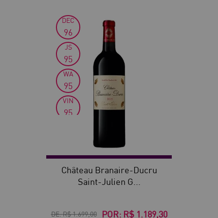
DEC
30
96
JS
95
WA
95
VIN
95
WS
94
Château Branaire-Ducru
Saint-Julien G...
POR:
R$ 1.189,30
DE:
R$ 1.699,00