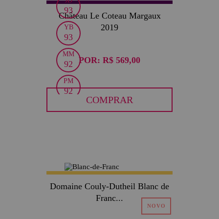
JD
93
Château Le Coteau Margaux
2019
YB
93
MM
POR:
R$ 569,00
92
PM
92
COMPRAR
JS
91
Domaine Couly-Dutheil Blanc de
Franc...