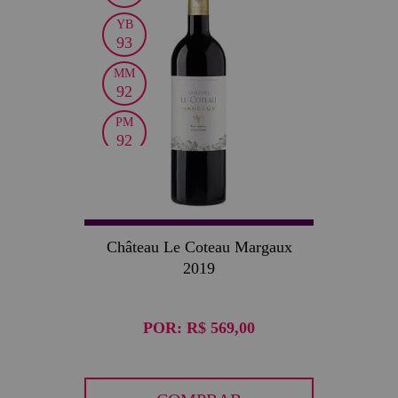
YB
93
MM
92
PM
92
JS
91
Château Le Coteau Margaux
2019
POR:
R$ 569,00