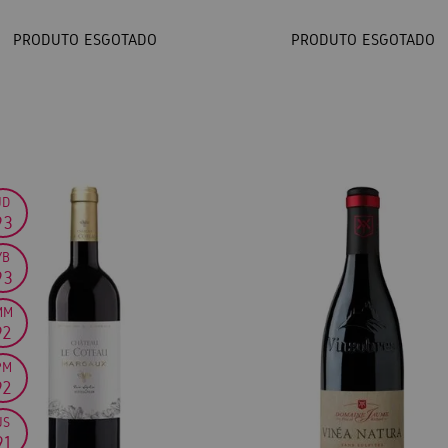
PRODUTO ESGOTADO
PRODUTO ESGOTADO
JD
93
YB
93
MM
92
PM
92
JS
91