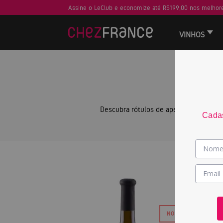
Assine o LeClub e economize até R$199,00 nos melhore
VINHOS
— 
N
Descubra rótulos de apelações consagra
Cadas