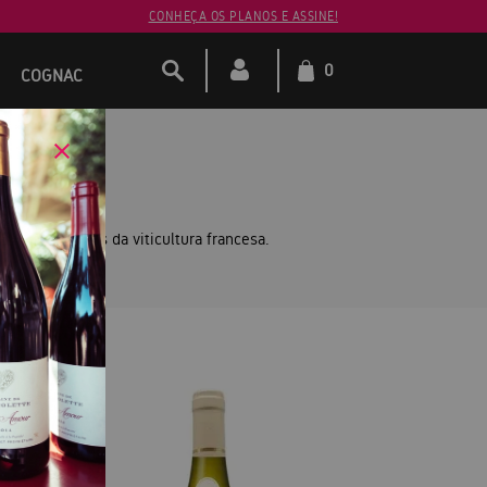
CONHEÇA OS PLANOS E ASSINE!
0
COGNAC
S —
o!
es referências da viticultura francesa.