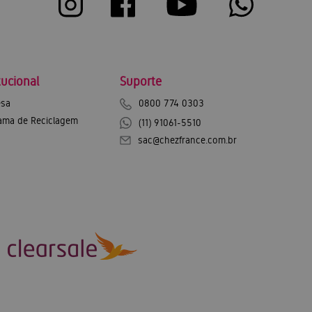
tucional
Suporte
sa
0800 774 0303
ama de Reciclagem
(11) 91061-5510
sac@chezfrance.com.br