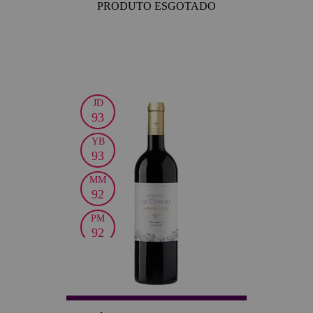
PRODUTO ESGOTADO
JD
93
YB
93
MM
92
PM
92
JS
91