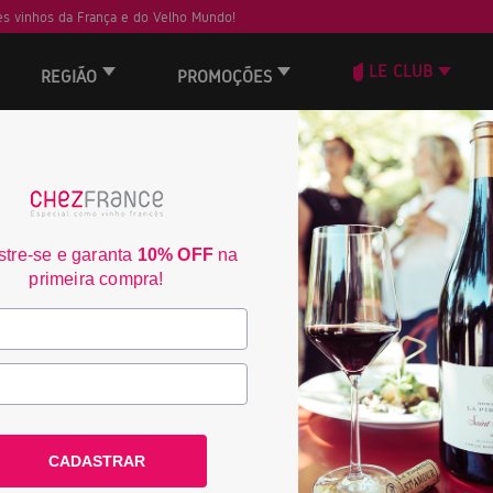
s vinhos da França e do Velho Mundo!
LE CLUB
REGIÃO
PROMOÇÕES
 não encontrou nenhum resultado.
tre-se e garanta
10% OFF
na
Frete Grátis acima de
3% de desconto no bo
primeira compra!
R$350
consulte condiçoes
consulte condiçoes
ACOMPANHE A CHEZ FRANCE
CADASTRAR