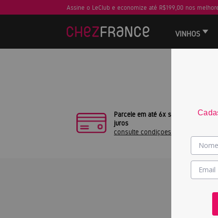
Assine o LeClub e economize até R$199,00 nos melhore
VINHOS
Sua busca
Cadas
Parcele em até 6x sem
juros
consulte condiçoes