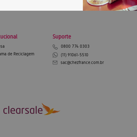
tucional
Suporte
sa
0800 774 0303
ama de Reciclagem
(11) 91061-5510
sac@chezfrance.com.br