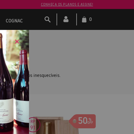
CONHEÇA OS PLANOS E ASSINE!
0
COGNAC
LORES
órias e momentos inesquecíveis.
ixas.
0
50
RP
91