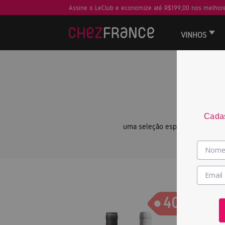
Assine o LeClub e economize até R$199,00 nos melhore
VINHOS
PARA
Cadas
uma seleção especial com algun
Gara
40