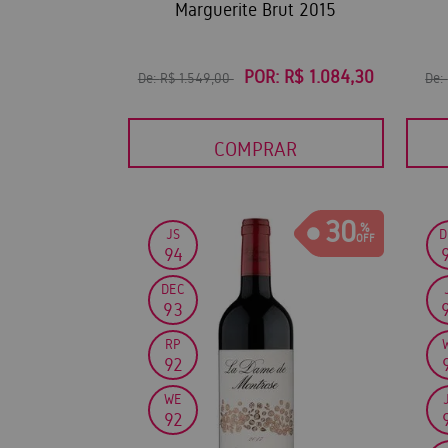
Marguerite Brut 2015
POR:
R$ 1.084,30
De:
R$ 1.549,00
De:
COMPRAR
30
JS
D
94
DEC
93
RP
92
WE
92