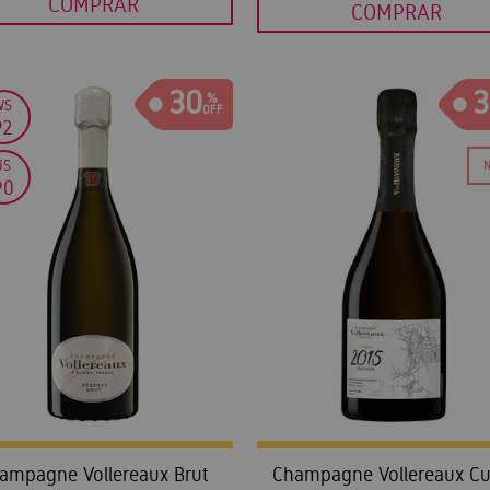
COMPRAR
COMPRAR
30
3
WS
92
JS
90
ampagne Vollereaux Brut
Champagne Vollereaux C