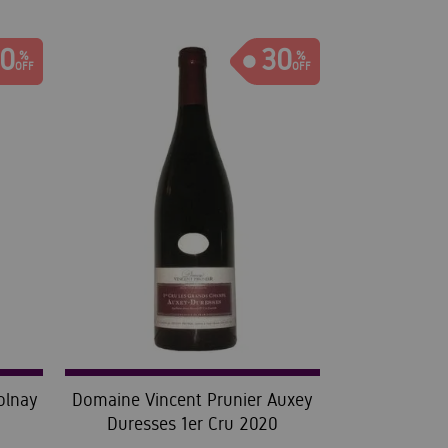
0
30
olnay
Domaine Vincent Prunier Auxey
Duresses 1er Cru 2020