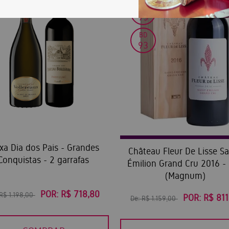
JS
93
BD
93
xa Dia dos Pais - Grandes
Château Fleur De Lisse Sa
Conquistas - 2 garrafas
Émilion Grand Cru 2016 - 
(Magnum)
POR:
R$ 718,80
R$ 1.198,00
POR:
R$ 811
De:
R$ 1.159,00