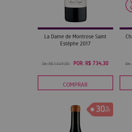
La Dame de Montrose Saint
Ch
Estèphe 2017
POR:
R$ 734,30
De:
R$ 1.049,00
De:
COMPRAR
30