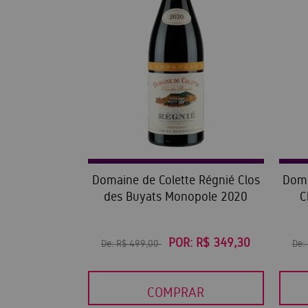
Domaine de Colette Régnié Clos
Doma
des Buyats Monopole 2020
C
POR:
R$ 349,30
De:
R$ 499,00
De:
COMPRAR