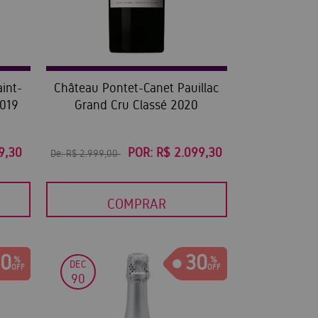
int-
Château Pontet-Canet Pauillac
2019
Grand Cru Classé 2020
9,30
POR:
R$ 2.099,30
De:
R$ 2.999,00
COMPRAR
0
30
DEC
90