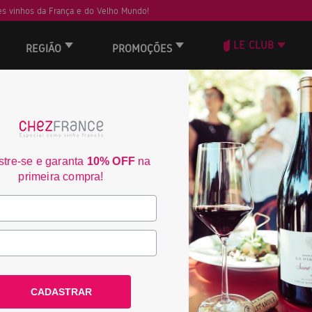
s vinhos da França e do Velho Mundo!
LE CLUB
REGIÃO
PROMOÇÕES
— DIA DOS PAIS —
 QUEM ENSINOU OS MELHORES VA
tre-se e garanta
10% OFF
na
Bordeaux, Châteauneuf-du-Pape, Borgonha e Provence:
s dos mais prestigiados terroirs da França para celebrar grandes hist
primeira compra!
nta seus rótulos com 30% na compra unitária ou 40% na compra das ca
40
3
YB
CADASTRAR
94