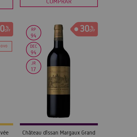
COMPRAR
0
30
RP
94
DEC
94
JR
17
uvée
Château d’Issan Margaux Grand