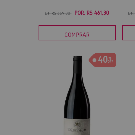
POR:
R$ 461,30
De:
R$ 659,00
De:
COMPRAR
40