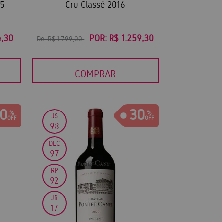
15
Cru Classé 2016
4,30
POR:
R$ 1.259,30
De:
R$ 1.799,00
COMPRAR
0
30
JS
98
DEC
97
RP
92
JR
17