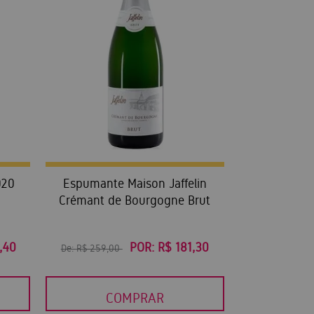
020
Espumante Maison Jaffelin
Crémant de Bourgogne Brut
,40
POR:
R$ 181,30
De:
R$ 259,00
COMPRAR