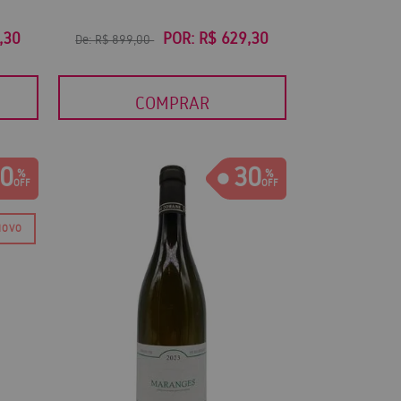
,30
POR:
R$ 629,30
De:
R$ 899,00
COMPRAR
0
30