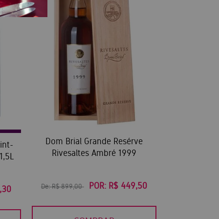
Dom Brial Grande Resérve
int-
Rivesaltes Ambré 1999
1,5L
POR:
R$ 449,50
De:
R$ 899,00
,30