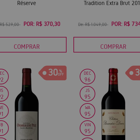
Réserve
Tradition Extra Brut 20
POR:
R$ 370,30
POR:
R$ 73
R$ 529,00
De:
R$ 1.049,00
COMPRAR
COMPRAR
30
3
EC
DEC
92
96
JS
JS
92
95
WE
WA
91
95
JB
VIN
91
95