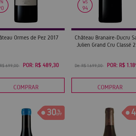
VN
WS
90
94
âteau Ormes de Pez 2017
Château Branaire-Ducru Sa
Julien Grand Cru Classé 
POR:
R$ 489,30
POR:
R$ 1.18
R$ 699,00
De:
R$ 1.699,00
COMPRAR
COMPRAR
30
4