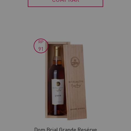
RP
50
91
Dom Brial Grande Resérve