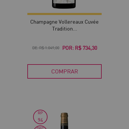
Champagne Vollereaux Cuvée
Tradition...
POR:
R$ 734,30
DE:
R$ 1.049,00
COMPRAR
RP
30
94
DEC