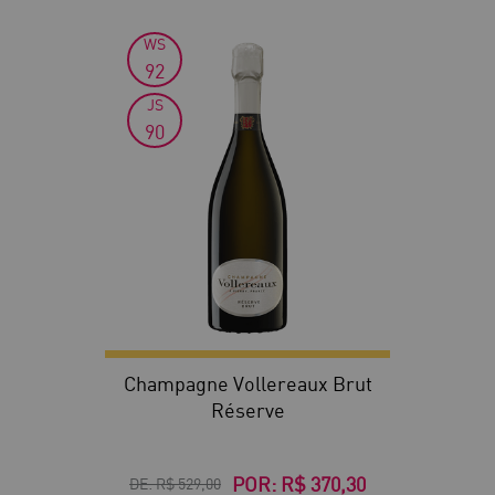
WS
30
92
JS
90
Champagne Vollereaux Brut
Réserve
POR:
R$ 370,30
DE:
R$ 529,00