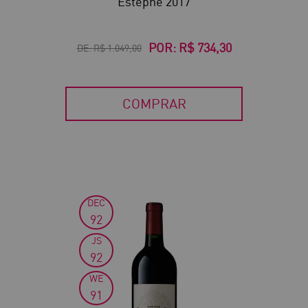
Estèphe 2017
POR:
R$ 734,30
DE:
R$ 1.049,00
COMPRAR
DEC
30
92
JS
92
WE
91