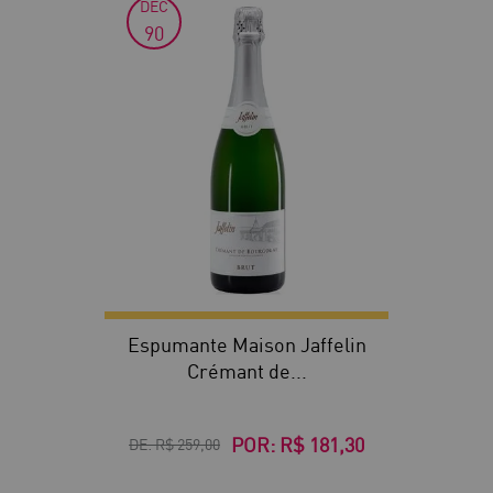
DEC
30
90
Espumante Maison Jaffelin
Crémant de...
POR:
R$ 181,30
DE:
R$ 259,00