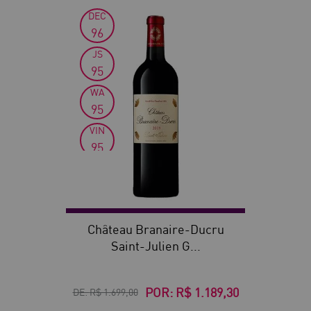
DEC
30
96
JS
95
WA
95
VIN
95
WS
94
Château Branaire-Ducru
Saint-Julien G...
POR:
R$ 1.189,30
DE:
R$ 1.699,00