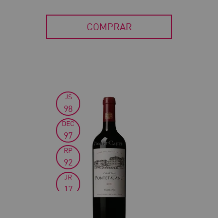
COMPRAR
JS
30
98
DEC
97
RP
92
JR
17