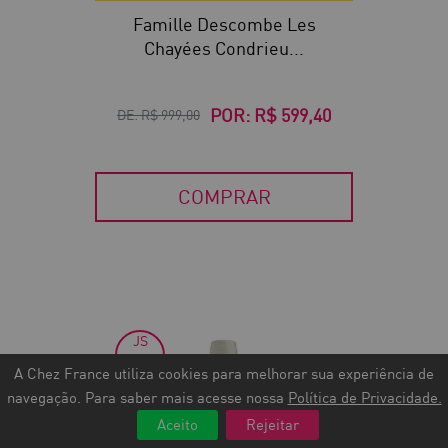
Famille Descombe Les
Chayées Condrieu...
POR:
R$ 599,40
DE:
R$ 999,00
COMPRAR
JS
30
90
A Chez France utiliza cookies para melhorar sua experiência de
navegação. Para saber mais acesse nossa
Política de Privacidade.
Aceito
Rejeitar