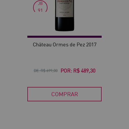
JB
91
VN
90
Château Ormes de Pez 2017
POR:
R$ 489,30
DE:
R$ 699,00
COMPRAR