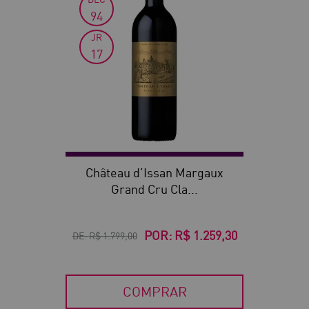
94
JR
17
Château d’Issan Margaux
Grand Cru Cla...
POR:
R$ 1.259,30
DE:
R$ 1.799,00
COMPRAR