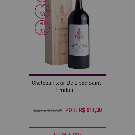
JS
93
BD
93
Château Fleur De Lisse Saint-
Émilion...
POR:
R$ 811,30
DE:
R$ 1.159,00
COMPRAR