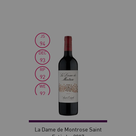
JS
30
94
DEC
93
RP
92
WE
92
La Dame de Montrose Saint