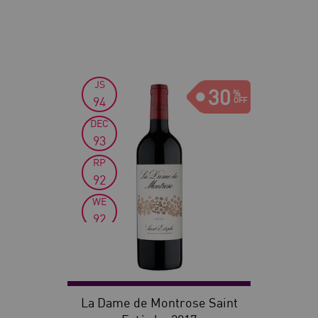
JS
30
94
DEC
93
RP
92
WE
92
La Dame de Montrose Saint