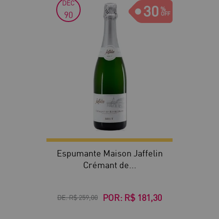
DEC
30
90
Espumante Maison Jaffelin
Crémant de...
POR:
R$ 181,30
DE:
R$ 259,00