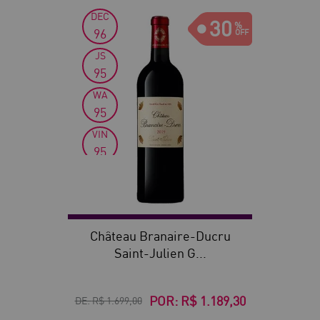
DEC
30
96
JS
95
WA
95
VIN
95
WS
94
Château Branaire-Ducru
Saint-Julien G...
POR:
R$ 1.189,30
DE:
R$ 1.699,00