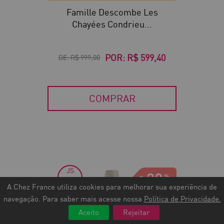
Famille Descombe Les
Chayées Condrieu...
POR:
R$ 599,40
DE:
R$ 999,00
COMPRAR
JS
30
90
A Chez France utiliza cookies para melhorar sua experiência de
navegação. Para saber mais acesse nossa
Política de Privacidade.
Aceito
Rejeitar