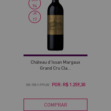
94
JR
17
Château d’Issan Margaux
Grand Cru Cla...
POR:
R$ 1.259,30
DE:
R$ 1.799,00
COMPRAR