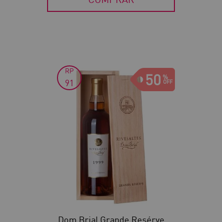
RP
50
91
Dom Brial Grande Resérve