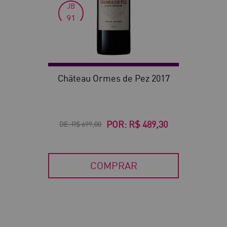
JB
91
VN
90
Château Ormes de Pez 2017
POR:
R$ 489,30
DE:
R$ 699,00
COMPRAR