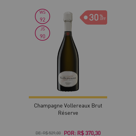
WS
30
92
JS
90
Champagne Vollereaux Brut
Réserve
POR:
R$ 370,30
DE:
R$ 529,00