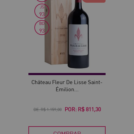
JS
93
BD
93
Château Fleur De Lisse Saint-
Émilion...
POR:
R$ 811,30
DE:
R$ 1.159,00
COMPRAR