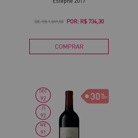
Estèphe 2017
POR:
R$ 734,30
DE:
R$ 1.049,00
COMPRAR
DEC
30
92
JS
92
WE
91