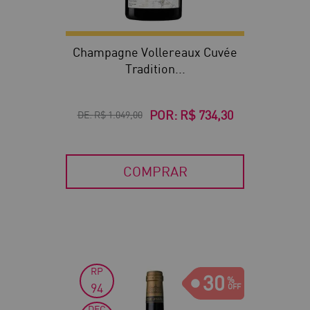
Champagne Vollereaux Cuvée
Tradition...
POR:
R$ 734,30
DE:
R$ 1.049,00
COMPRAR
RP
30
94
DEC