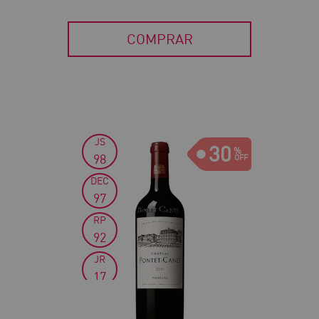
COMPRAR
JS
30
98
DEC
97
RP
92
JR
17