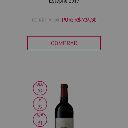
Estèphe 2017
POR:
R$ 734,30
DE:
R$ 1.049,00
COMPRAR
DEC
30
92
JS
92
WE
91