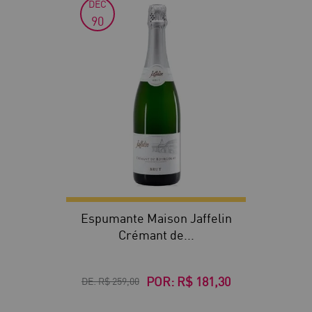
DEC
30
90
Espumante Maison Jaffelin
Crémant de...
POR:
R$ 181,30
DE:
R$ 259,00