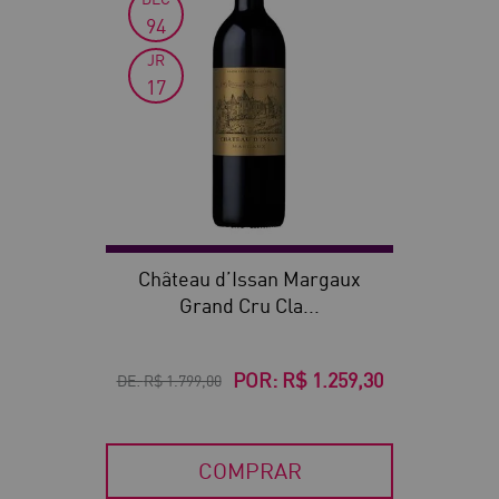
94
JR
17
Château d’Issan Margaux
Grand Cru Cla...
POR:
R$ 1.259,30
DE:
R$ 1.799,00
COMPRAR