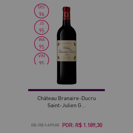
DEC
30
96
JS
95
WA
95
VIN
95
WS
94
Château Branaire-Ducru
Saint-Julien G...
POR:
R$ 1.189,30
DE:
R$ 1.699,00