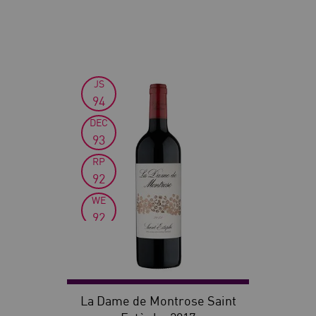
JS
30
94
DEC
93
RP
92
WE
92
La Dame de Montrose Saint