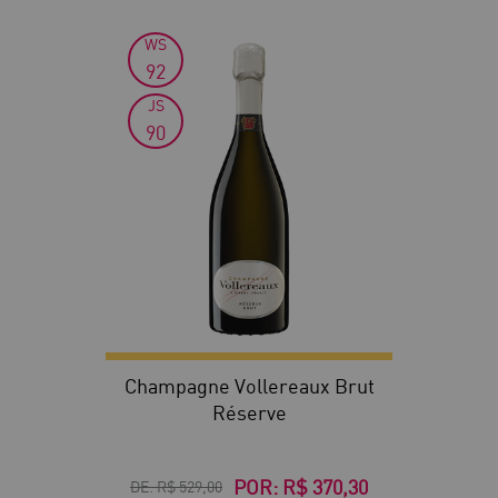
WS
30
92
JS
90
Champagne Vollereaux Brut
Réserve
POR:
R$ 370,30
DE:
R$ 529,00