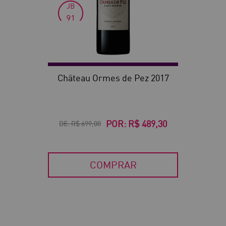
JB
91
VN
90
Château Ormes de Pez 2017
POR:
R$ 489,30
DE:
R$ 699,00
COMPRAR