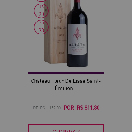
JS
93
BD
93
Château Fleur De Lisse Saint-
Émilion...
POR:
R$ 811,30
DE:
R$ 1.159,00
COMPRAR