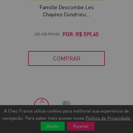
Famille Descombe Les
Chayées Condrieu...
POR:
R$ 599,40
DE:
R$ 999,00
COMPRAR
JS
30
90
A Chez France utiliza cookies para melhorar sua experiência de
navegação. Para saber mais acesse nossa
Política de Privacidade.
Aceito
Rejeitar