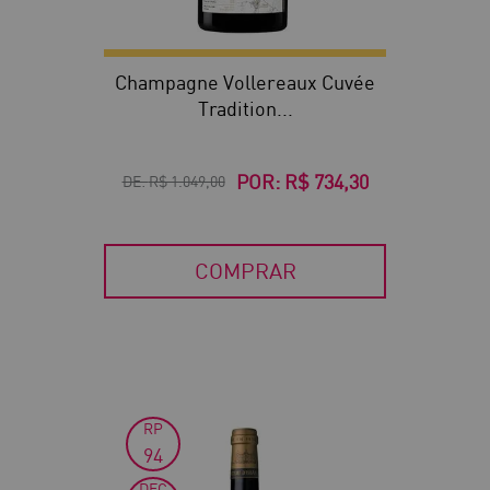
Champagne Vollereaux Cuvée
Tradition...
POR:
R$ 734,30
DE:
R$ 1.049,00
COMPRAR
RP
30
94
DEC