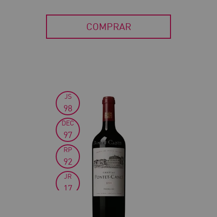
COMPRAR
JS
30
98
DEC
97
RP
92
JR
17