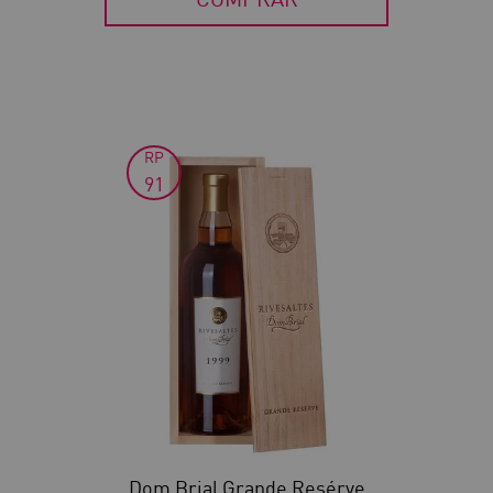
RP
50
91
Dom Brial Grande Resérve