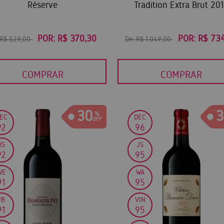
Réserve
Tradition Extra Brut 20
POR:
R$ 370,30
POR:
R$ 73
R$ 529,00
De:
R$ 1.049,00
COMPRAR
COMPRAR
30
3
EC
DEC
92
96
JS
JS
92
95
WE
WA
91
95
JB
VIN
91
95