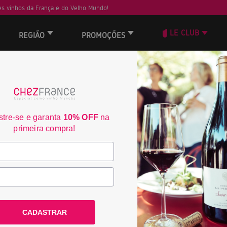
s vinhos da França e do Velho Mundo!
LE CLUB
REGIÃO
PROMOÇÕES
— DIA DOS PAIS —
 QUEM ENSINOU OS MELHORES VA
tre-se e garanta
10% OFF
na
Bordeaux, Châteauneuf-du-Pape, Borgonha e Provence:
s dos mais prestigiados terroirs da França para celebrar grandes hist
primeira compra!
nta seus rótulos com 30% na compra unitária ou 40% na compra das ca
40
3
YB
CADASTRAR
94