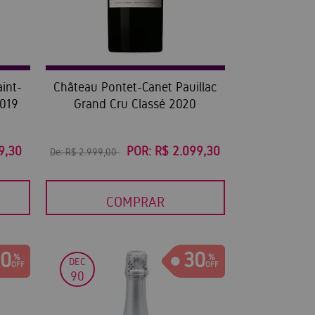
int-
Château Pontet-Canet Pauillac
2019
Grand Cru Classé 2020
9,30
POR:
R$ 2.099,30
De:
R$ 2.999,00
COMPRAR
0
30
DEC
90