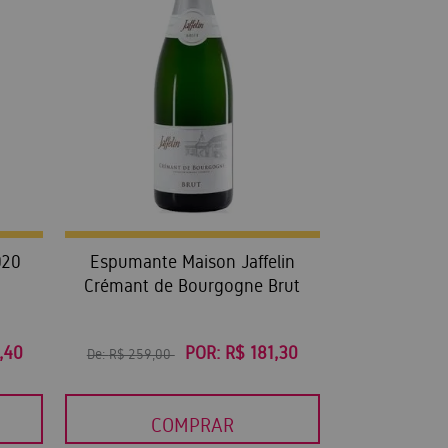
020
Espumante Maison Jaffelin
Crémant de Bourgogne Brut
,40
POR:
R$ 181,30
De:
R$ 259,00
COMPRAR