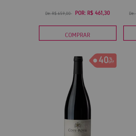
POR:
R$ 461,30
De:
R$ 659,00
De:
COMPRAR
40