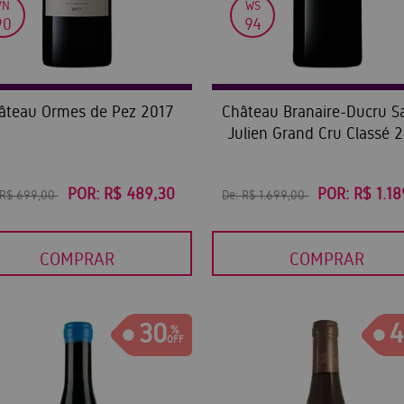
VN
WS
90
94
âteau Ormes de Pez 2017
Château Branaire-Ducru Sa
Julien Grand Cru Classé 
POR:
R$ 489,30
POR:
R$ 1.18
R$ 699,00
De:
R$ 1.699,00
COMPRAR
COMPRAR
30
4