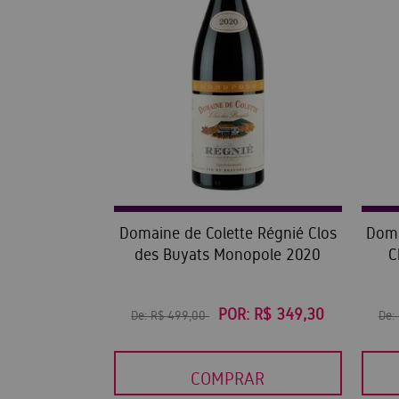
Domaine de Colette Régnié Clos
Doma
des Buyats Monopole 2020
C
POR:
R$ 349,30
De:
R$ 499,00
De:
COMPRAR