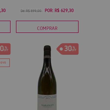
,30
POR:
R$ 629,30
De:
R$ 899,00
COMPRAR
0
30