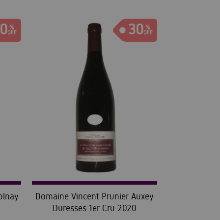
0
30
olnay
Domaine Vincent Prunier Auxey
Duresses 1er Cru 2020