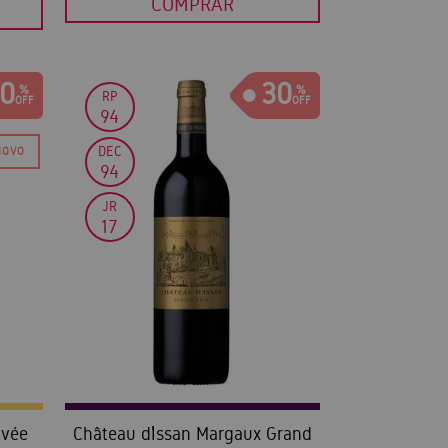
COMPRAR
0
30
RP
94
DEC
94
JR
17
uvée
Château d’Issan Margaux Grand