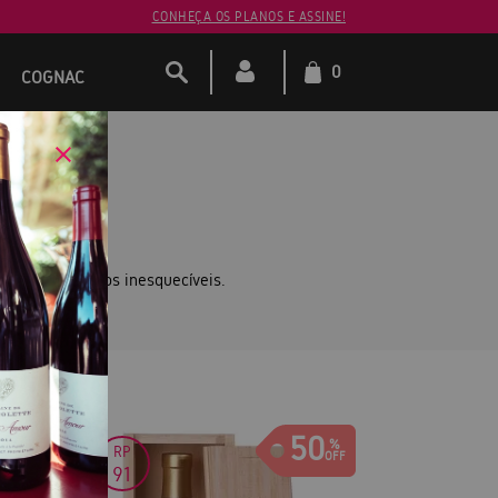
CONHEÇA OS PLANOS E ASSINE!
0
COGNAC
LORES
órias e momentos inesquecíveis.
ixas.
0
50
RP
91