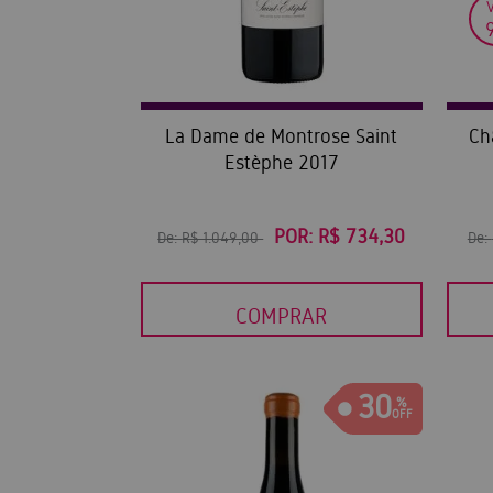
La Dame de Montrose Saint
Ch
Estèphe 2017
POR:
R$ 734,30
De:
R$ 1.049,00
De:
COMPRAR
30