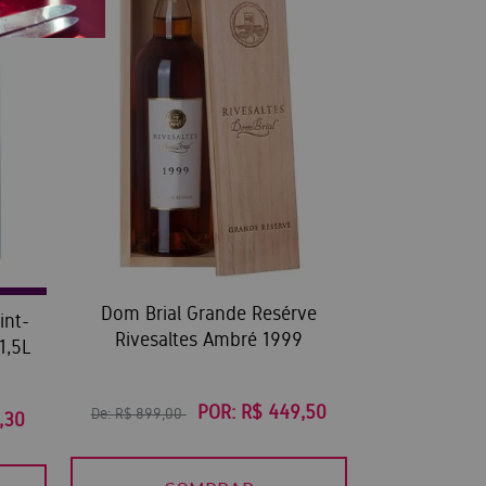
Dom Brial Grande Resérve
int-
Rivesaltes Ambré 1999
1,5L
POR:
R$ 449,50
De:
R$ 899,00
,30