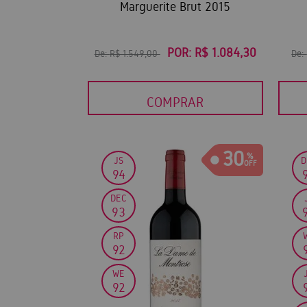
Marguerite Brut 2015
POR:
R$ 1.084,30
De:
R$ 1.549,00
De:
COMPRAR
30
JS
D
94
DEC
93
RP
92
WE
92