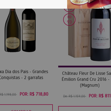
JS
93
BD
93
xa Dia dos Pais - Grandes
Château Fleur De Lisse Sa
Conquistas - 2 garrafas
Émilion Grand Cru 2016 - 
(Magnum)
POR:
R$ 718,80
R$ 1.198,00
POR:
R$ 811
De:
R$ 1.159,00