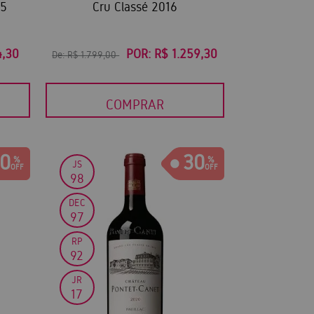
15
Cru Classé 2016
4,30
POR:
R$ 1.259,30
De:
R$ 1.799,00
COMPRAR
0
30
JS
98
DEC
97
RP
92
JR
17