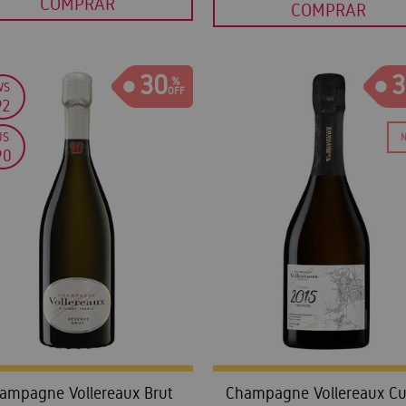
COMPRAR
COMPRAR
30
3
WS
92
JS
90
ampagne Vollereaux Brut
Champagne Vollereaux C