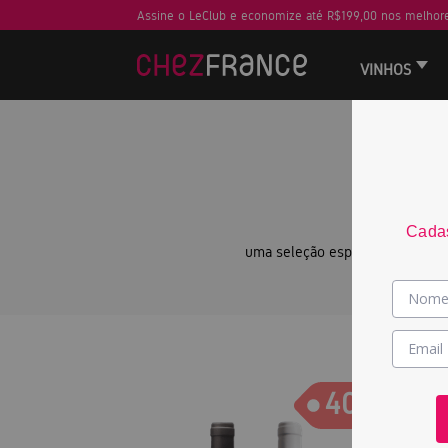
Assine o LeClub e economize até R$199,00 nos melhore
VINHOS
PARA
Cadas
uma seleção especial com algun
Gara
40