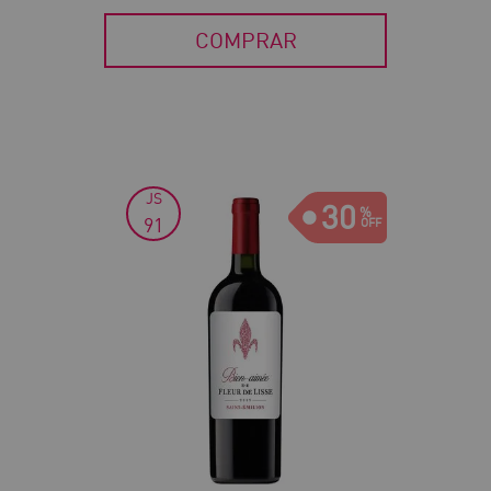
COMPRAR
JS
30
91