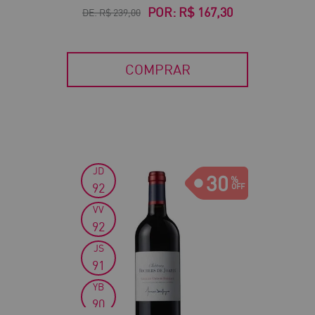
POR:
R$ 167,30
DE:
R$ 239,00
COMPRAR
JD
30
92
VV
92
JS
91
YB
90