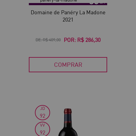
30
Domaine de Panéry La Madone
2021
POR:
R$ 286,30
DE:
R$ 409,00
COMPRAR
JD
30
92
VV
92