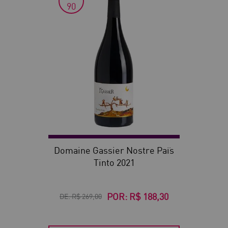
30
90
Domaine Gassier Nostre Païs
Tinto 2021
POR:
R$ 188,30
DE:
R$ 269,00