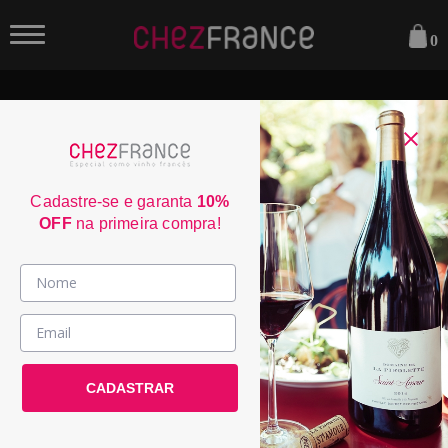
0
Cadastre-se e garanta
10%
OFF
na primeira compra!
Vinhos >
País / Região >
Le Club >
CADASTRAR
Promoções >