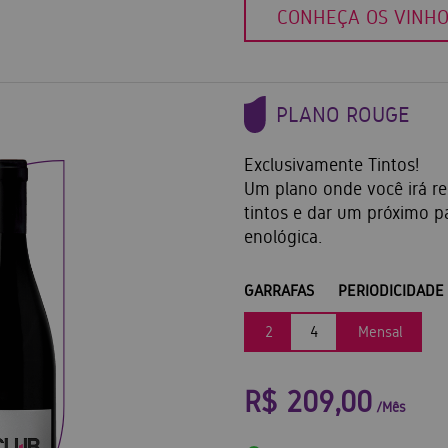
CONHEÇA OS VINH
PLANO ROUGE
Exclusivamente Tintos!
Um plano onde você irá r
tintos e dar um próximo p
enológica.
GARRAFAS
PERIODICIDADE
2
4
Mensal
R$ 209,00
/Mês