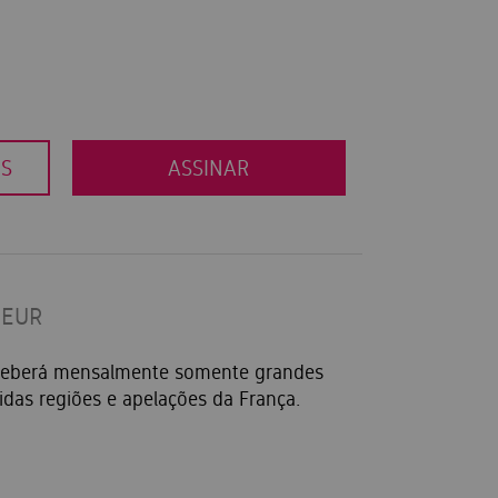
OS
ASSINAR
DEUR
eceberá mensalmente somente grandes
idas regiões e apelações da França.