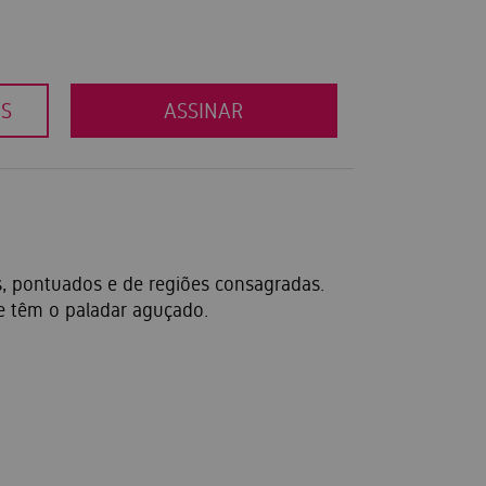
OS
ASSINAR
s, pontuados e de regiões consagradas.
e têm o paladar aguçado.