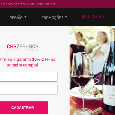
s vinhos da França e do Velho Mundo!
LE CLUB
REGIÃO
PROMOÇÕES
tre-se e garanta
10% OFF
na
primeira compra!
 vinhos, é uma jornada de
a França e de outros países do
 na celebração e na paixão por
CADASTRAR