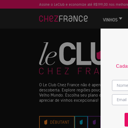
Assine o LeClub e economize até R$199,00 nos melhore
VINHOS
Cadas
O Le Club Chez France não é apenas um clube de
descoberta. Explore regiões pouco conhecidas d
Velho Mundo. Escolha seu plano e junte-se a nós
apreciar de vinhos excepcionais!
PREMIER