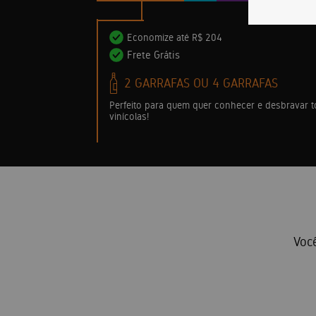
Economize até R$ 650
Frete Grátis
6 GARRAFAS
Tenha um vinho sempre à mão!
É o plano ideal para manter a adega cheia de v
Você