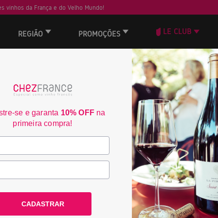
s vinhos da França e do Velho Mundo!
LE CLUB
REGIÃO
PROMOÇÕES
 não encontrou nenhum resultado.
tre-se e garanta
10% OFF
na
Frete Grátis acima de
3% de desconto no bo
primeira compra!
R$350
consulte condiçoes
consulte condiçoes
ACOMPANHE A CHEZ FRANCE
CADASTRAR