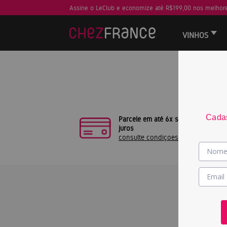
Assine o LeClub e economize até R$199,00 nos melhore
VINHOS
Sua busca
Cadas
Parcele em até 6x sem
juros
consulte condiçoes