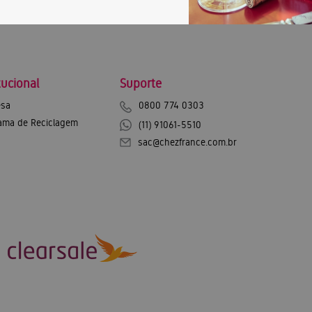
tucional
Suporte
sa
0800 774 0303
ama de Reciclagem
(11) 91061-5510
sac@chezfrance.com.br